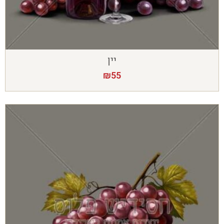
יין
₪
55