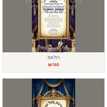
רולאפ
₪
165