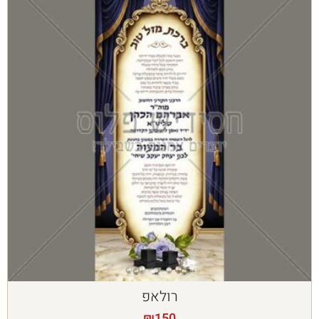
רולאפ
₪
150