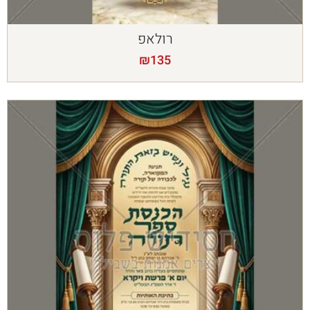
רולאפ
₪
135