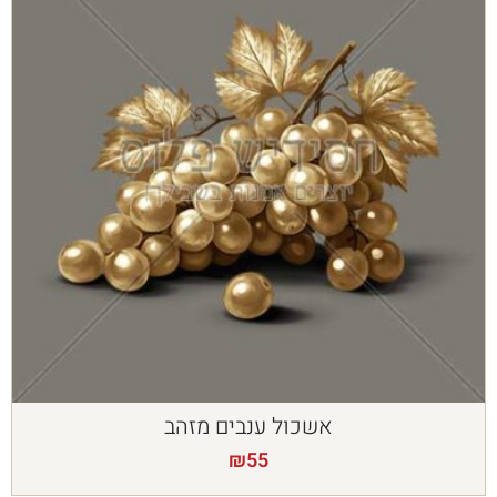
אשכול ענבים מזהב
₪
55