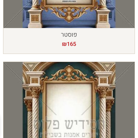
פוסטר
₪
165