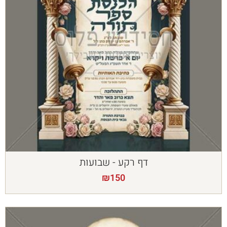
דף רקע - שבועות
₪
150