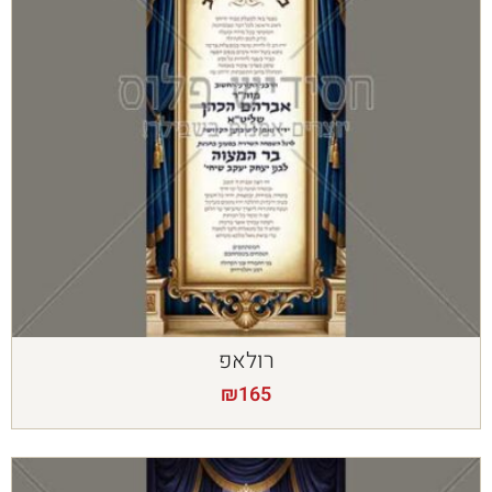
רולאפ
₪
165