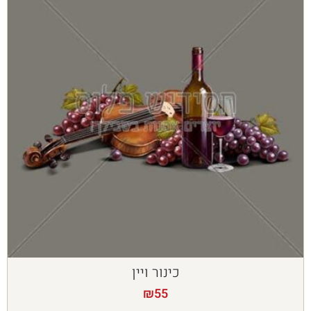
כינור ויין
₪
55