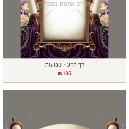
דף רקע - שבועות
₪
135