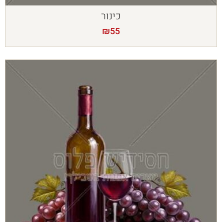
כינור
₪
55