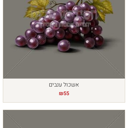
אשכול ענבים
₪
55