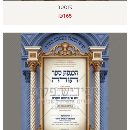
פוסטר
₪
165