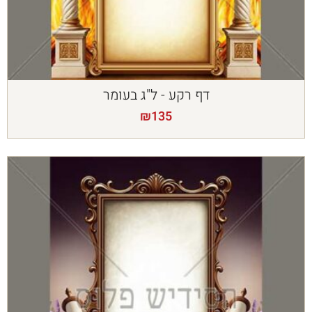
דף רקע - ל"ג בעומר
₪
135