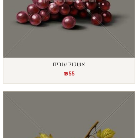
אשכול ענבים
₪
55