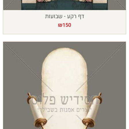
דף רקע - שבועות
₪
150