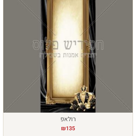
רולאפ
₪
135