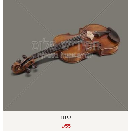
כינור
₪
55