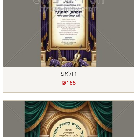
רולאפ
₪
165