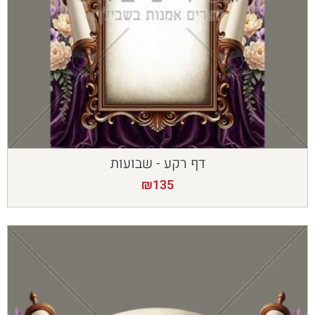
דף רקע - שבועות
₪
135