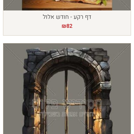
דף רקע - חודש אלול
₪
82