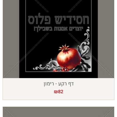
דף רקע - רימון
₪
82