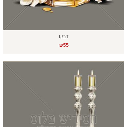
דבש
₪
55