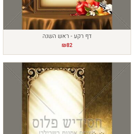
דף רקע - ראש השנה
₪
82