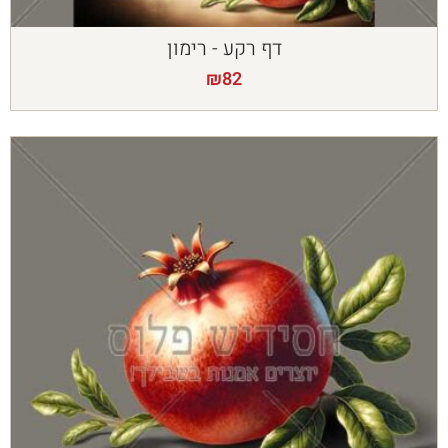
דף רקע - רימון
₪
82