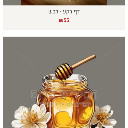
דף רקע - דבש
₪
55