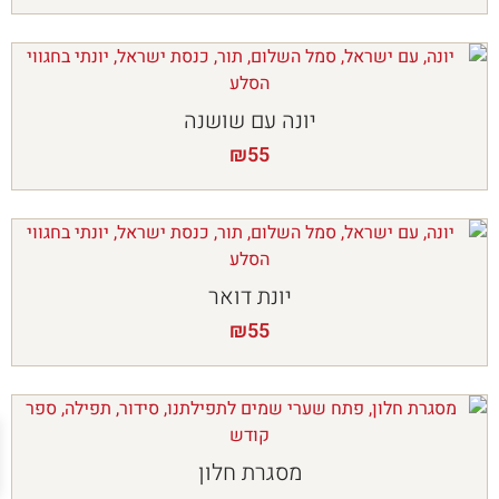
יונה עם שושנה
₪
55
יונת דואר
₪
55
מסגרת חלון