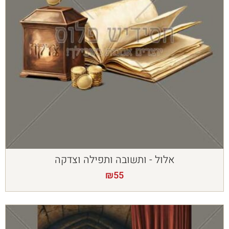
אלול - ותשובה ותפילה וצדקה
₪
55