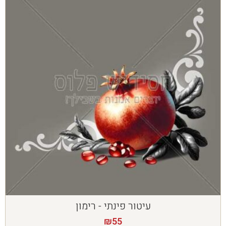
עיטור פינתי - רימון
₪
55