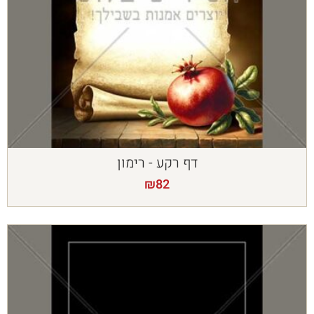
דף רקע - רימון
₪
82