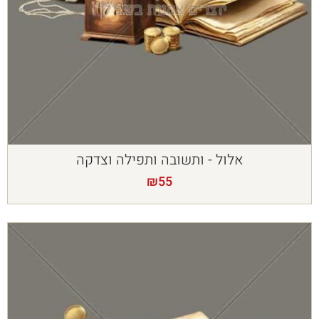
אלול - ותשובה ותפילה וצדקה
₪
55