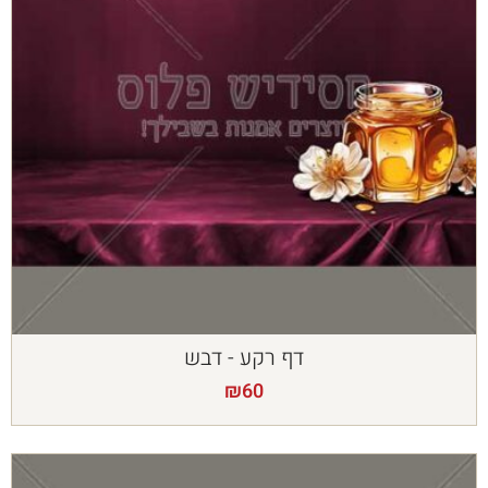
דף רקע - דבש
₪
60