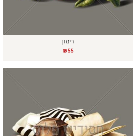
רימון
₪
55