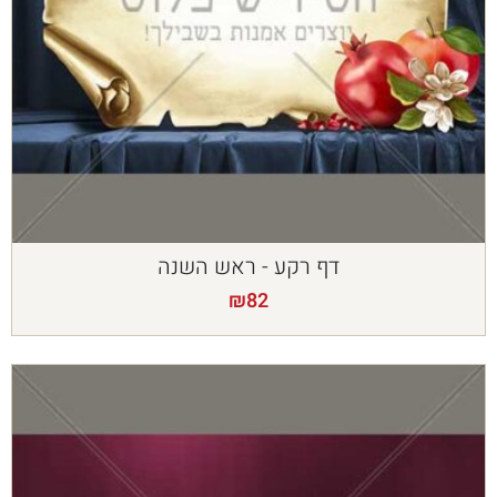
דף רקע - ראש השנה
₪
82