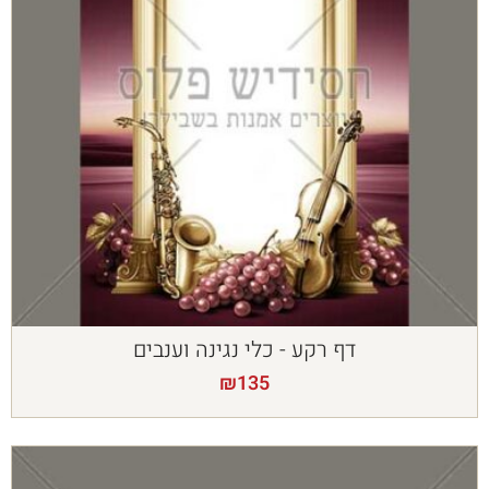
דף רקע - כלי נגינה וענבים
₪
135