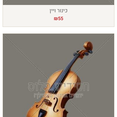
כינור ויין
₪
55