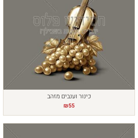
כינור וענבים מזהב
₪
55