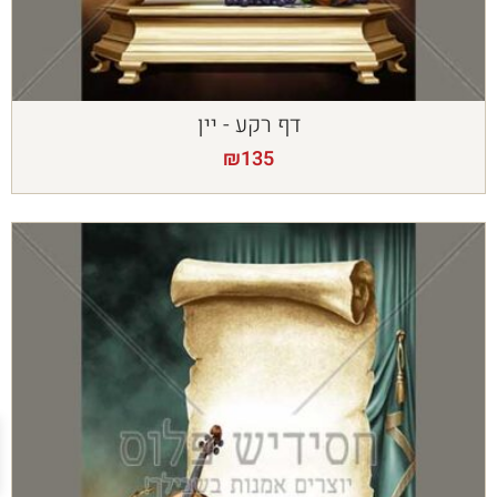
דף רקע - יין
₪
135