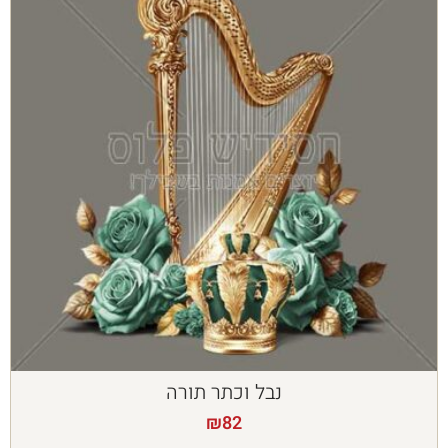
נבל וכתר תורה
₪
82