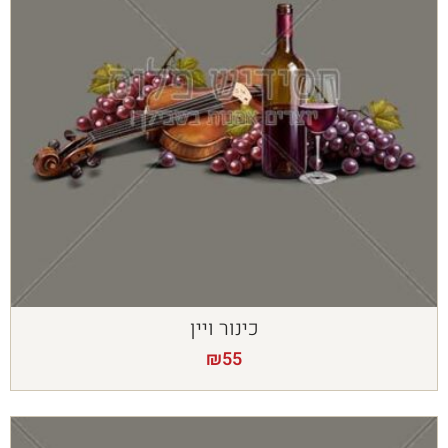
כינור ויין
₪
55