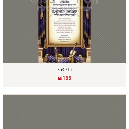
רולאפ
₪
165