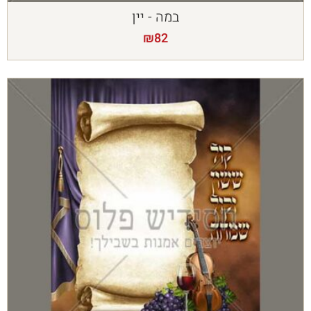
במה - יין
₪
82