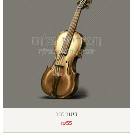
כינור זהב
₪
55