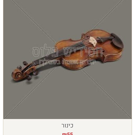
כינור
₪
55