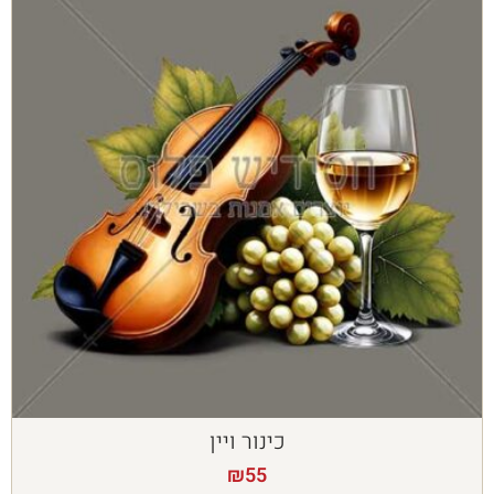
כינור ויין
₪
55