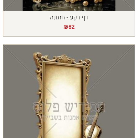
דף רקע - חתונה
₪
82