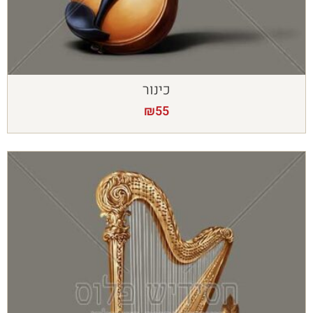
כינור
₪
55