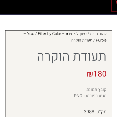
עמוד הבית
/
סינון לפי צבע – Filter by Color
/
סגול –
Purple
/ תעודת הוקרה
תעודת הוקרה
₪
180
קובץ תמונה.
מגיע בפורמט: PNG
מק”ט: 3988