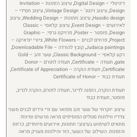
דיגיטלי – Digital Design
,
עיצוב הזמנות – Invitation
Design
,
עיצוב וינטג' – Vintage Design
,
עיצוב חסידי –
Hasidic design
,
עיצוב חתונות – Wedding Design
,
עיצוב
לאירועים – Event Design
,
עיצוב קלאסי – Classic
Design
,
פוסטר – Poster
,
פרויקט גרפי. – Graphic
Project
,
פרחים לבנים – White Flowers
,
ציורי יודאיקה –
Judaica paintings
,
קובץ להורדה – Downloadable File
,
רקע קלאסי – Classic Background
,
שער זהב – Gold
gate
,
תעודה – Certificate
,
תעודה לתורם – Donor
Certificate
,
תעודת הוקרה – Certificate of Appreciation
,
תעודת כבוד – Certificate of Honor
תעודת הוקרה, הזמנה לדינר, תעודה לתורם, הוקרה לנדיב,
פוסטר, תעודת כבוד
עיצוב יוקרתי של שער זהב מפואר עם זרי ורדים לבנים משני
צדדיו ווילונות סגולים המוסיפים מראה מרשים ומיוחד.
מתאים לשימוש בעיצובי חתונות, אירועים מיוחדים, כרזות
והזמנות. השילוב של השער, הזר והילונות מעניק מראה