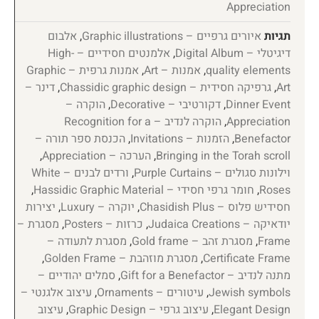
Appreciation
תגיות
איורים גרפיים – Graphic illustrations
,
אלבום
דיגיטלי – Digital Album
,
אלמנטים חסידיים – High-
quality elements
,
אמנות – Art
,
אמנות גרפית – Graphic
Art
,
גרפיקה חסידית – Chassidic graphic design
,
דינר –
Dinner Event
,
דקורטיבי – Decorative
,
הוקרה –
Appreciation
,
הוקרה לנדיב – Recognition for a
Benefactor
,
הזמנות – Invitations
,
הכנסת ספר תורה –
Bringing in the Torah scroll
,
הערכה – Appreciation
,
וילונות סגולים – Purple Curtains
,
ורדים לבנים – White
Roses
,
חומר גרפי חסידי – Hassidic Graphic Material
,
חסידיש פלוס – Chasidish Plus
,
יוקרה – Luxury
,
יצירות
יודאיקה – Judaica Creations
,
כרזות – Posters
,
מסגרת –
Frame
,
מסגרת זהב – Gold frame
,
מסגרת לתעודה –
Certificate Frame
,
מסגרת מוזהבת – Golden Frame
,
מתנה לנדיב – Gift for a Benefactor
,
סמלים יהודיים –
Jewish symbols
,
עיטורים – Ornaments
,
עיצוב אלגנטי –
Elegant Design
,
עיצוב גרפי – Graphic Design
,
עיצוב