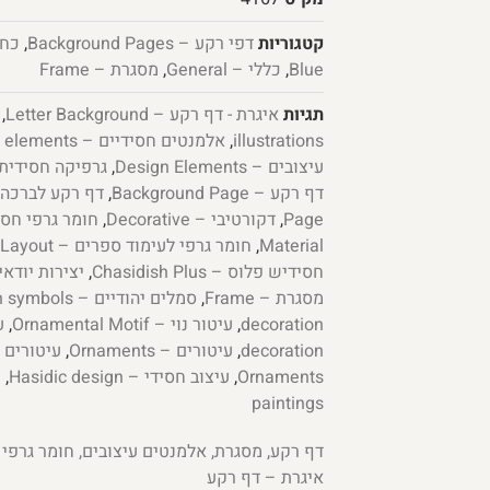
קטגוריות
דפי רקע – Background Pages
,
Blue
,
כללי – General
,
מסגרת – Frame
תגיות
איגרת - דף רקע – Letter Background
,
illustrations
,
אלמנטים חסידיים – High-quality elements
עיצובים – Design Elements
,
גרפיקה חסידית – dic graphic design
דף רקע – Background Page
,
Page
,
דקורטיבי – Decorative
,
Material
,
חומר גרפי לעימוד ספרים – Graphic Material for Book Layout
חסידיש פלוס – Chasidish Plus
,
יצירות יודאיקה – ations
מסגרת – Frame
,
סמלים יהודיים – Jewish symbols
decoration
,
עיטור נוי – Ornamental Motif
,
decoration
,
עיטורים – Ornaments
,
Ornaments
,
עיצוב חסידי – Hasidic design
,
paintings
דף רקע, מסגרת, אלמנטים עיצובים, חומר גרפי 
איגרת – דף רקע