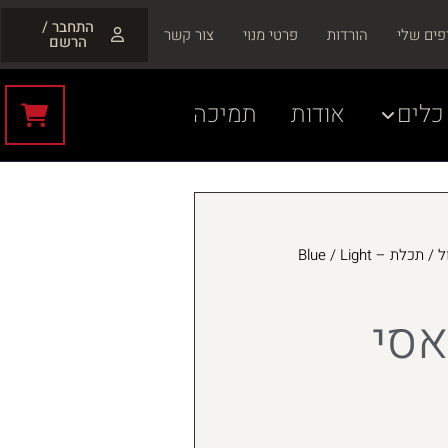
התחבר /
פים שלי
הורדות
פרטי מנוי
צור קשר
הרשם
כלים
אודות
תמיכה
כחול / תכלת – Blue / Light
אסי