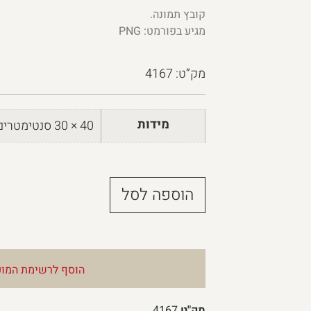
קובץ תמונה.
מגיע בפורמט: PNG
מק”ט: 4167
מידות
40 × 30 סנטימטרים
הוספה לסל
הוסף לרשימת המוע
מק"ט
4167