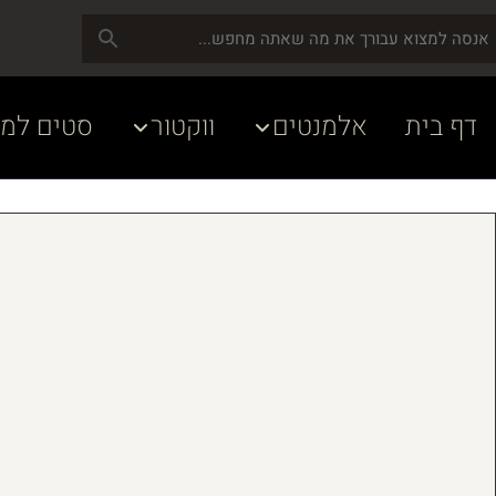
דף בית
אלמנטים
ווקטור
סטים למע