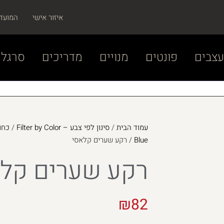
איזור אישי
המועד
צבים
פונטים
מנויים
מדריכים
סרגל 
עמוד הבית
/
סינון לפי צבע – Filter by Color
/
Blue
/ רקע שערים קלאסי
רקע שערים קל
₪
82