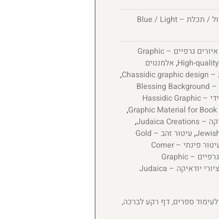
כחול / תכלת – Blue / Light
איורים גרפיים – Graphic
,
אלמנטים
Chassi
,
דף רקע לברכה – Blessing Background
חומר גרפי חסידי – Hassidic Graphic
,
Judaica Cre
,
,
עיטור זהב – Gold
עיטור פינתי – Corner
עיטורים גרפיים – Graphic
ציורי יודאיקה – Judaica
לעימוד ספרים, דף רקע לברכה,