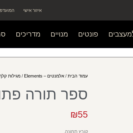
איזור אישי
המועדפי
מעצבים
פונטים
מנויים
מדריכים
סר
עמוד הבית
/
אלמנטים – Elements
/
מגילות קלף – lls
ספר תורה פתו
₪
55
קובץ תמונה.