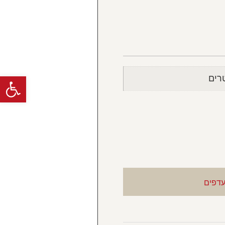
פתח
עדפים