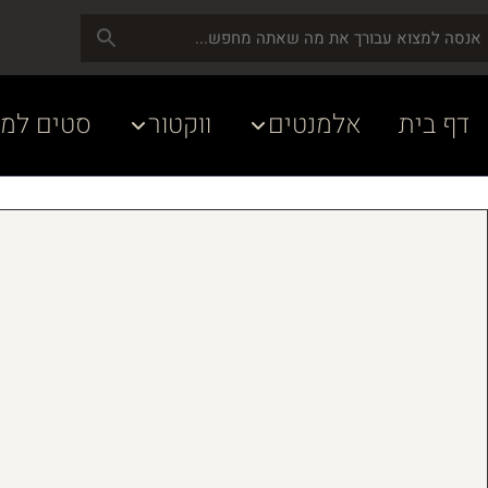
דף בית
אלמנטים
ווקטור
סטים למע