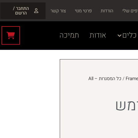
התחבר /
פים שלי
הורדות
פרטי מנוי
צור קשר
הרשם
כלים
אודות
תמיכה
/
כל המסגרות – All
ומש