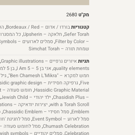
מק"ט
2680
קטגוריות
בורדו / אדום – Bordeaux / Red
,
Sefer Torah
,
חלאקה – Upsherin
,
כל המסגרות – ames
– Filter by Color
,
סמלים לארועים – Event Symbols
שמחת תורה – Simchat Torah
תגיות
איורים גרפיים – Graphic illustrations
,
quality elements
,
אני בן 5 – I Am 5
,
בן 5 למקרא – "Ben 5 L’Mikra"
חמש למקרא – "Ben Chamesh L’Mikra"
,
גיל 5 – Age 5
Five
,
גרפיקה חסידית – Chassidic graphic design
Hassidic Graphic Material
,
חומש סעודה – Chumash Feast
– Chasidish Plus
,
ילד יהודי – Jewish Child
,
with a Torah Scroll
,
יצירות יודאיקה – Judaica Creations
Emblem
,
סמל חסידי – Chassidic Emblem
,
ס
סמל לארוע – Event Symbol
,
,
Chumash Celebration
Celebration
,
סמלים יהודיים – Jewish symbols