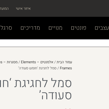
איזור אישי
המועד
צבים
פונטים
מנויים
מדריכים
סרגל 
עמוד הבית
/
אלמנטים – Elements
/
מסגרות – Frames
Frames
/ סמל לחגיגת ‘חומש סעודה’
סמל לחגיגת ‘ח
סעודה’