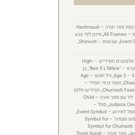
הכנסת ספר תורה – Hachnasat
All Fr
,
סינון לפי צבע
,
שבועות – Shavuot
,
אלמנטים חסידיים – High-
,
בן
,
גיל חמש – Age
,
חומר גרפי חסידי –
,
חסידיש פלוס
ילד עם ספר תורה – Child
,
סמל –
מל לאירוע – Event Symbol
,
סמל לחגיגת 'חומש סעודה' – Symbol for
סמל לחומש סעודה – Symbol for Chumash
,
ספר תורה – Torah Scroll
,