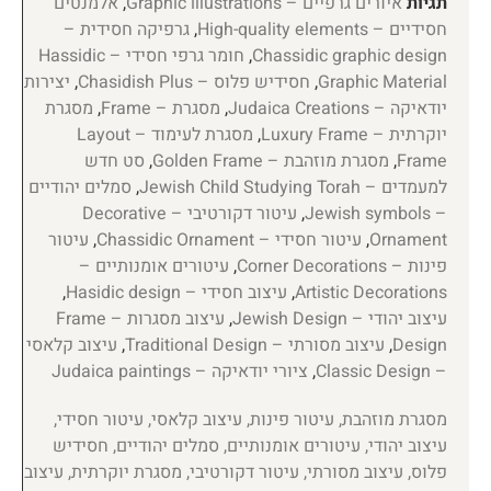
תגיות
איורים גרפיים – Graphic illustrations
,
אלמנטים
חסידיים – High-quality elements
,
גרפיקה חסידית –
Chassidic graphic design
,
חומר גרפי חסידי – Hassidic
Graphic Material
,
חסידיש פלוס – Chasidish Plus
,
יצירות
יודאיקה – Judaica Creations
,
מסגרת – Frame
,
מסגרת
יוקרתית – Luxury Frame
,
מסגרת לעימוד – Layout
Frame
,
מסגרת מוזהבת – Golden Frame
,
סט חדש
למעמדים – Jewish Child Studying Torah
,
סמלים יהודיים
– Jewish symbols
,
עיטור דקורטיבי – Decorative
Ornament
,
עיטור חסידי – Chassidic Ornament
,
עיטור
פינות – Corner Decorations
,
עיטורים אומנותיים –
Artistic Decorations
,
עיצוב חסידי – Hasidic design
,
עיצוב יהודי – Jewish Design
,
עיצוב מסגרות – Frame
Design
,
עיצוב מסורתי – Traditional Design
,
עיצוב קלאסי
– Classic Design
,
ציורי יודאיקה – Judaica paintings
מסגרת מוזהבת, עיטור פינות, עיצוב קלאסי, עיטור חסידי,
עיצוב יהודי, עיטורים אומנותיים, סמלים יהודיים, חסידיש
פלוס, עיצוב מסורתי, עיטור דקורטיבי, מסגרת יוקרתית, עיצוב