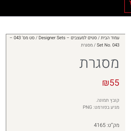
עמוד הבית
/
סטים למעצבים – Designer Sets
/
סט מס' 043 –
Set No. 043
/ מסגרת
מסגרת
₪
55
קובץ תמונה.
מגיע בפורמט: PNG
מק”ט: 4165