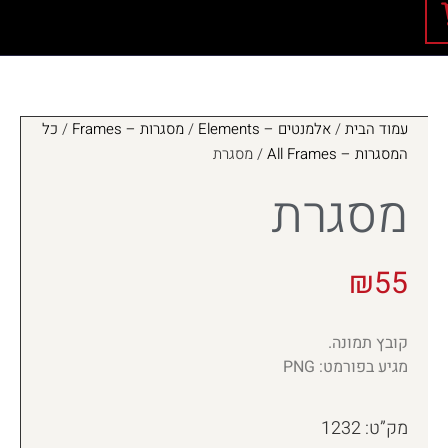
עמוד הבית
/
אלמנטים – Elements
/
מסגרות – Frames
/
כל
המסגרות – All Frames
/ מסגרת
מסגרת
₪
55
קובץ תמונה.
מגיע בפורמט: PNG
מק”ט: 1232