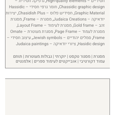
חסידיים – High-quality elements
,
גרפיקה חסידית –
Chassidic graphic design
,
חומר גרפי חסידי – Hassidic
Graphic Material
,
חסידיש פלוס – Chasidish Plus
,
יצירות
יודאיקה – Judaica Creations
,
מסגרת – Frame
,
מסגרת
זהב – Gold frame
,
מסגרת לעימוד – Layout Frame
,
מסגרת לעמוד – Page Frame
,
מסגרת מעוטרת – Ornate
Frame
,
סמלים יהודיים – Jewish symbols
,
עיצוב חסידי –
Hasidic design
,
ציורי יודאיקה – Judaica paintings
מסגרת | מסגור טקסט | יוקרתי | גבולות מעוטרות | תוחם
עמוד דקורטיבי | אובייקטים לעימוד ספרים | אלמנטים