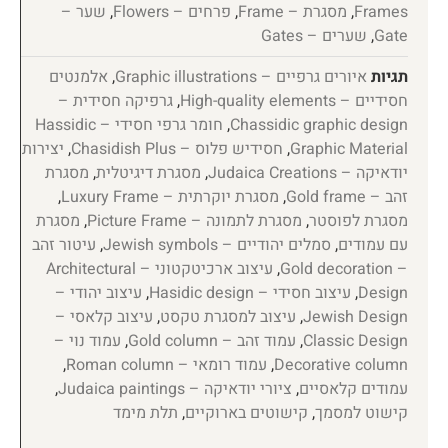
Frames
,
מסגרת – Frame
,
פרחים – Flowers
,
שער –
Gate
,
שערים – Gates
תגיות
איורים גרפיים – Graphic illustrations
,
אלמנטים
חסידיים – High-quality elements
,
גרפיקה חסידית –
Chassidic graphic design
,
חומר גרפי חסידי – Hassidic
Graphic Material
,
חסידיש פלוס – Chasidish Plus
,
יצירות
יודאיקה – Judaica Creations
,
מסגרת דיגיטלית
,
מסגרת
זהב – Gold frame
,
מסגרת יוקרתית – Luxury Frame
,
מסגרת לפוסטר
,
מסגרת לתמונה – Picture Frame
,
מסגרת
עם עמודים
,
סמלים יהודיים – Jewish symbols
,
עיטור זהב
– Gold decoration
,
עיצוב ארכיטקטוני – Architectural
Design
,
עיצוב חסידי – Hasidic design
,
עיצוב יהודי –
Jewish Design
,
עיצוב למסגרת טקסט
,
עיצוב קלאסי –
Classic Design
,
עמוד זהב – Gold column
,
עמוד נוי –
Decorative column
,
עמוד רומאי – Roman column
,
עמודים קלאסיים
,
ציורי יודאיקה – Judaica paintings
,
קישוט למסמך
,
קישוטים בארוקיים
,
תלת מימד