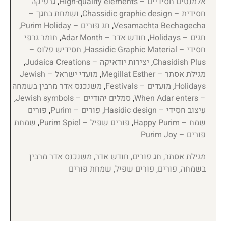
אלמנטים חסידיים – High-quality elements
,
גרפיקה
חסידית – Chassidic graphic design
,
ושמחת בחגך –
Vesamachta Bechagecha
,
חג פורים – Purim Holiday
,
חגים – Holidays
,
חודש אדר – Adar Month
,
חומר גרפי
חסידי – Hassidic Graphic Material
,
חסידיש פלוס –
Chasidish Plus
,
יצירות יודאיקה – Judaica Creations
,
מגילת אסתר – Megillat Esther
,
מועדי ישראל – Jewish
Holidays
,
מועדים – Festivals
,
משנכנס אדר מרבין בשמחה
– When Adar enters
,
סמלים יהודיים – Jewish symbols
,
עיצוב חסידי – Hasidic design
,
פורים – Purim
,
פורים
שמח – Happy Purim
,
פורים שפיל – Purim Spiel
,
שמחת
פורים – Purim Joy
מגילת אסתר, חג פורים, חודש אדר, משנכנס אדר מרבין
בשמחה, פורים, פורים שפיל, שמחת פורים