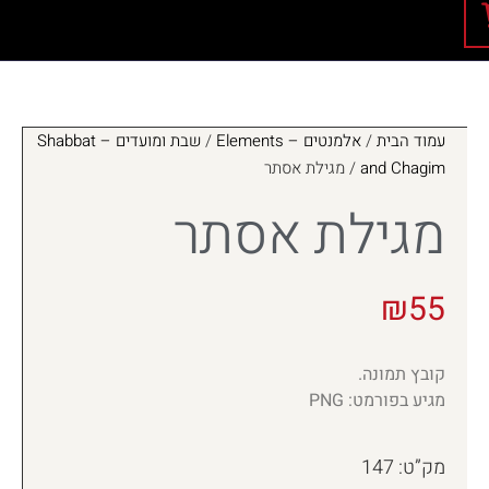
עמוד הבית
/
אלמנטים – Elements
/
שבת ומועדים – Shabbat
and Chagim
/ מגילת אסתר
מגילת אסתר
₪
55
קובץ תמונה.
מגיע בפורמט: PNG
מק”ט: 147