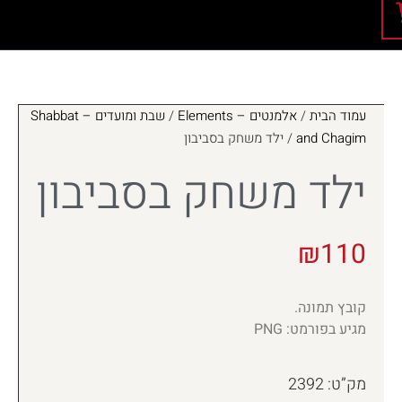
עמוד הבית
/
אלמנטים – Elements
/
שבת ומועדים – Shabbat
and Chagim
/ ילד משחק בסביבון
ילד משחק בסביבון
₪
110
קובץ תמונה.
מגיע בפורמט: PNG
מק”ט: 2392