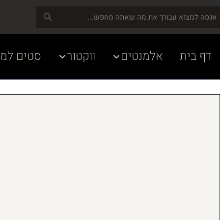
דף בית
אלמנטים
ווקטור
סטים למע