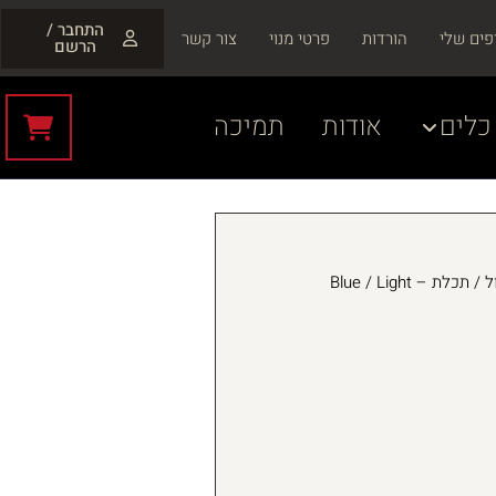
התחבר /
פים שלי
הורדות
פרטי מנוי
צור קשר
הרשם
כלים
אודות
תמיכה
כחול / תכלת – Blue / Light