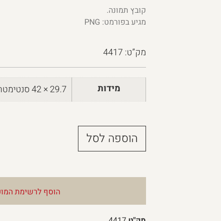
קובץ תמונה.
מגיע בפורמט: PNG
מק”ט: 4417
מידות
29.7 × 42 סנטימטרים
הוספה לסל
הוסף לרשימת המוע
מק"ט
4417