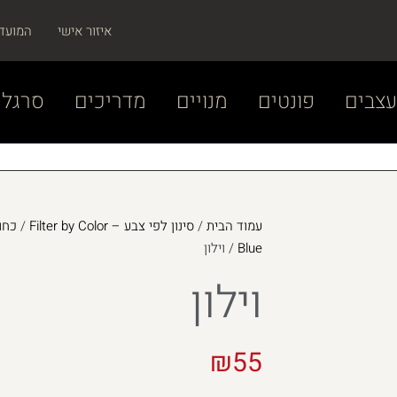
איזור אישי
המועד
צבים
פונטים
מנויים
מדריכים
סרגל 
עמוד הבית
/
סינון לפי צבע – Filter by Color
/
Blue
/ וילון
וילון
₪
55