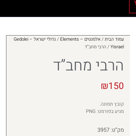
עמוד הבית
/
אלמנטים – Elements
/
גדולי ישראל – Gedolei
Yisrael
/ הרבי מחב”ד
הרבי מחב”ד
₪
150
קובץ תמונה.
מגיע בפורמט: PNG
מק”ט: 3957