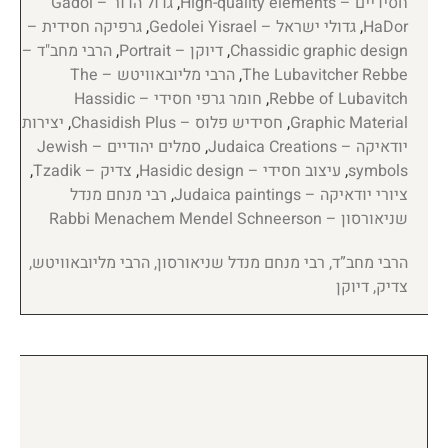
חסידיים – High-quality elements
,
גדול הדור – Gadol
HaDor
,
גדולי ישראל – Gedolei Yisrael
,
גרפיקה חסידית –
Chassidic graphic design
,
דיוקן – Portrait
,
הרבי מחב"ד –
The Lubavitcher Rebbe
,
הרבי מליובאוויטש – The
Rebbe of Lubavitch
,
חומר גרפי חסידי – Hassidic
Graphic Material
,
חסידיש פלוס – Chasidish Plus
,
יצירות
יודאיקה – Judaica Creations
,
סמלים יהודיים – Jewish
symbols
,
עיצוב חסידי – Hasidic design
,
צדיק – Tzadik
,
ציורי יודאיקה – Judaica paintings
,
רבי מנחם מנדל
שניאורסון – Rabbi Menachem Mendel Schneerson
הרבי מחב”ד, רבי מנחם מנדל שניאורסון, הרבי מליובאוויטש,
צדיק, דיוקן