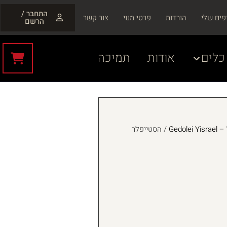
התחבר /
פים שלי
הורדות
פרטי מנוי
צור קשר
הרשם
כלים
אודות
תמיכה
Gedol
/ הסטייפלר