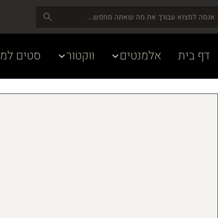
דף בית
אלמנטים
ווקטור
סטים למע