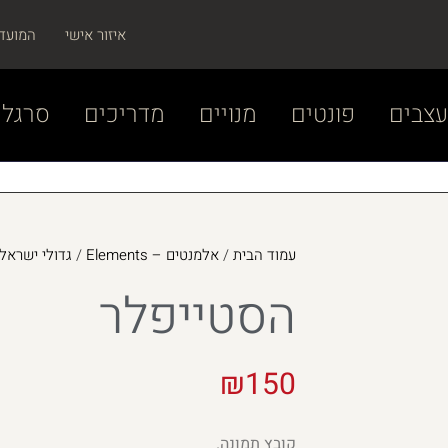
איזור אישי
המועד
צבים
פונטים
מנויים
מדריכים
סרגל 
עמוד הבית
/
אלמנטים – Elements
/
גדולי ישראל – ei Yisrael
הסטייפלר
₪
150
קובץ תמונה.