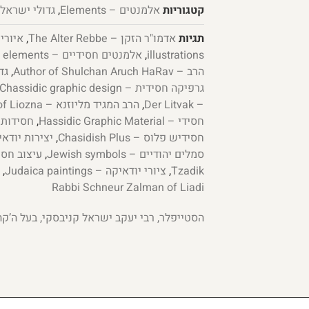
קטגוריות
אלמנטים – Elements
,
גדולי ישראל – ei Yisrael
תגיות
אדמו"ר הזקן – The Alter Rebbe
,
illustrations
,
אלמנטים חסידיים – High-quality elements
הרב – Author of Shulchan Aruch HaRav
,
גדול
גרפיקה חסידית – Chassidic graphic design
– Der Litvak
,
הרב המגיד מליוזנא – The Maggid of Liozna
חסידי – Hassidic Graphic Material
,
חסידות חב''ד – 
חסידיש פלוס – Chasidish Plus
,
יצירות יודאיקה – ations
סמלים יהודיים – Jewish symbols
,
עיצוב חסידי – sign
Tzadik
,
ציורי יודאיקה – Judaica paintings
,
ר
Rabbi Schneur Zalman of Liadi
הסטייפלר, רבי יעקב ישראל קניבסקי, בעל ה’קהי