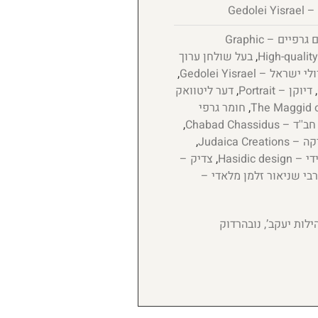
Gedol
איורים גרפיים – Graphic
,
בעל שולחן ערוך
י ישראל – Gedolei Yisrael
,
,
דיוקן – Portrait
,
דער ליטוואק
,
חומר גרפי
Chabad Chassidus
,
Judaica Cre
,
Hasidic de
,
צדיק –
בי שניאור זלמן מלאדי –
לות יעקב’, נובהרדוק