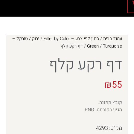
עמוד הבית
/
סינון לפי צבע – Filter by Color
/
ירוק / טורקיז –
Green / Turquoise
/ דף רקע קלף
דף רקע קלף
₪
55
קובץ תמונה.
מגיע בפורמט: PNG
מק”ט: 4293