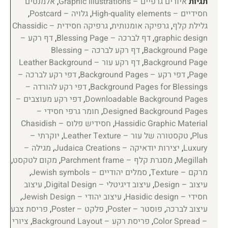
תגיות
איורים גרפיים – Graphic illustrations
,
אלמנטים
חסידיים – High-quality elements
,
גלויה – Postcard
,
גלילת קלף
,
גרפיקה אומנותית
,
גרפיקה חסידית – Chassidic
graphic design
,
דף לברכה – Blessing Page
,
דף רקע –
Background Page
,
דף רקע לברכה – Blessing
Background Page
,
דף רקע עור – Leather Background
Page
,
דפי רקע – Background Pages
,
דפי רקע לברכה –
Background Pages for Blessings
,
דפי רקע להורדה –
Downloadable Background Pages
,
דפי רקע מעוצבים –
Designed Background Pages
,
חומר גרפי חסידי –
Hassidic Graphic Material
,
חסידיש פלוס – Chasidish
Plus
,
טקסטורה של עור – Leather Texture
,
יוקרתי –
Luxury
,
יצירות יודאיקה – Judaica Creations
,
מגילה –
Megillah
,
מסגרת קלף – Parchment frame
,
מקום לטקסט
,
מרקם – Texture
,
סמלים יהודיים – Jewish symbols
,
עיצוב – Design
,
עיצוב דיגיטלי – Digital Design
,
עיצוב
חסידי – Hasidic design
,
עיצוב יהודי – Jewish Design
,
עיצוב לברכה
,
פוסטר – Poster
,
פלקט – Poster
,
פריסת צבע
– Color Spread
,
פריסת רקע – Background Layout
,
ציורי