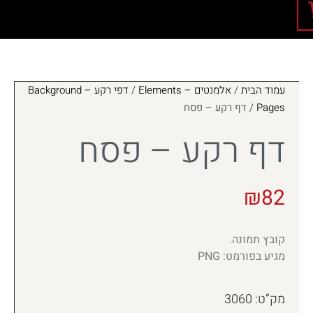
עמוד הבית
/
אלמנטים – Elements
/
דפי רקע – Background
Pages
/ דף רקע – פסח
דף רקע – פסח
₪
82
קובץ תמונה.
מגיע בפורמט: PNG
מק”ט: 3060