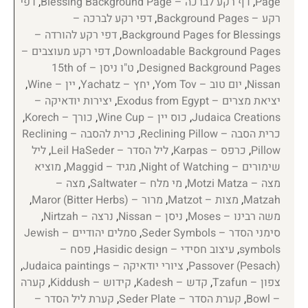
Page
,
דף רקע לברכה – Blessing Background Page
,
דפי
רקע – Background Pages
,
דפי רקע לברכה –
Background Pages for Blessings
,
דפי רקע להורדה –
Downloadable Background Pages
,
דפי רקע מעוצבים –
Designed Background Pages
,
ט"ו ניסן – 15th of
Nissan
,
יום טוב – Yom Tov
,
יחץ – Yachatz
,
יין – Wine
,
יציאת מצרים – Exodus from Egypt
,
יצירות יודאיקה –
Judaica Creations
,
כוס יין – Wine Cup
,
כורך – Korech
,
כרית הסבה – Reclining Pillow
,
כרית להסבה – Reclining
Pillow
,
כרפס – Karpas
,
ליל הסדר – Leil HaSeder
,
ליל
שימורים – Night of Watching
,
מגיד – Maggid
,
מוציא
מצה – Motzi Matza
,
מי מלח – Saltwater
,
מצה –
Matzah
,
מצות – Matzot
,
מרור – Maror (Bitter Herbs)
,
משה רבינו – Moses
,
ניסן – Nissan
,
נרצה – Nirtzah
,
סימני הסדר – Seder Symbols
,
סמלים יהודיים – Jewish
symbols
,
עיצוב חסידי – Hasidic design
,
פסח –
Passover (Pesach)
,
ציורי יודאיקה – Judaica paintings
,
צפון – Tzafun
,
קדש – Kadesh
,
קידוש – Kiddush
,
קערה
– Bowl
,
קערת הסדר – Seder Plate
,
קערת ליל הסדר –