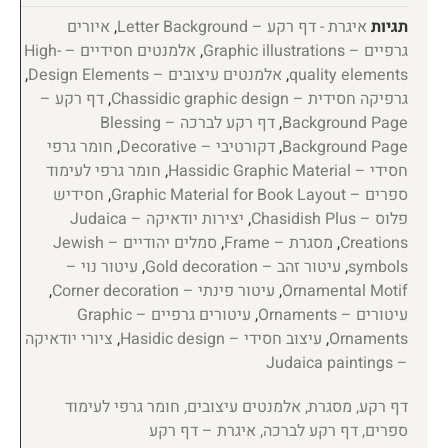
תגיות
איגרת - דף רקע – Letter Background
,
איורים
גרפיים – Graphic illustrations
,
אלמנטים חסידיים – High-
quality elements
,
אלמנטים עיצובים – Design Elements
,
גרפיקה חסידית – Chassidic graphic design
,
דף רקע –
Background Page
,
דף רקע לברכה – Blessing
Background Page
,
דקורטיבי – Decorative
,
חומר גרפי
חסידי – Hassidic Graphic Material
,
חומר גרפי לעימוד
ספרים – Graphic Material for Book Layout
,
חסידיש
פלוס – Chasidish Plus
,
יצירות יודאיקה – Judaica
Creations
,
מסגרת – Frame
,
סמלים יהודיים – Jewish
symbols
,
עיטור זהב – Gold decoration
,
עיטור נוי –
Ornamental Motif
,
עיטור פינתי – Corner decoration
,
עיטורים – Ornaments
,
עיטורים גרפיים – Graphic
Ornaments
,
עיצוב חסידי – Hasidic design
,
ציורי יודאיקה
– Judaica paintings
דף רקע, מסגרת, אלמנטים עיצובים, חומר גרפי לעימוד
ספרים, דף רקע לברכה, איגרת – דף רקע