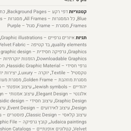
קטגוריות
דפי רקע – Background Pages
,
Blue
,
כל המסגרות – All Frames
,
מסגרות – Frames
Frames
,
מסגרת – Frame
,
סגול – Purple
תגיות
איורים גרפיים – Graphic illustrations
,
quality elements
,
בד קטיפה – Velvet Fabric
Graphics
,
גרפיקה חסידית – Chassidic graphic design
Downloadable Graphics
,
הזמנות יוקרתיות – xury Invitations
גרפי חסידי – Hassidic Graphic Material
,
חסידי
טקסטיל – Textile
,
יוקרה – Luxury
,
יצירות יודאיקה – 
מסגרת מוזהבת – Golden Frame
,
מסגרת מעוטרת – me
יהודיים – Jewish symbols
,
עיצוב אופנתי – Fashionable Design
אלגנטי – Elegant Design
,
עיצוב אמנותי – Artistic Design
Graphic Design
,
עיצוב חסידי – Hasidic design
Design
,
עיצוב לאירועים – Event Design
,
עיצוב פ
עיצוב קלאסי – Classic Design
,
פוסטרים – Posters
Judaica paintings
,
קובץ גרפיקה – Graphic File
Velvet
,
קטלוגים אופנתיים – Fashion Catalogs