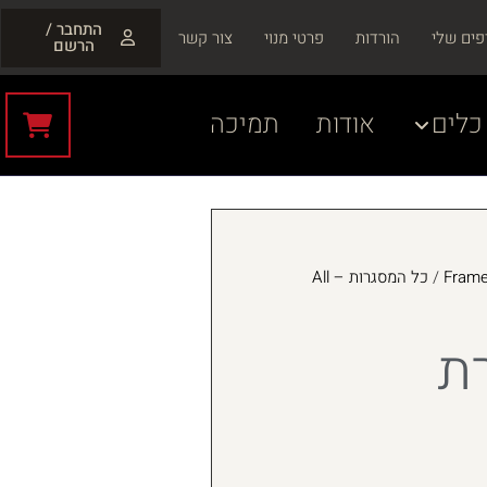
התחבר /
פים שלי
הורדות
פרטי מנוי
צור קשר
הרשם
כלים
אודות
תמיכה
/
כל המסגרות – All
ת