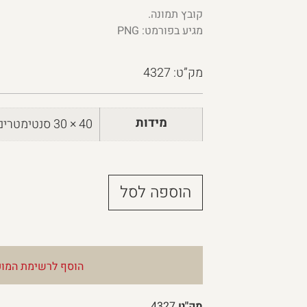
קובץ תמונה.
מגיע בפורמט: PNG
מק”ט: 4327
מידות
40 × 30 סנטימטרים
הוספה לסל
הוסף לרשימת המוע
מק"ט
4327