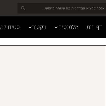
דף בית
אלמנטים
ווקטור
סטים למע