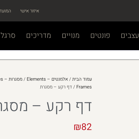
איזור אישי
המועד
צבים
פונטים
מנויים
מדריכים
סרגל 
עמוד הבית
/
אלמנטים – Elements
/
מסגרות – Frames
Frames
/ דף רקע – מסגרת
דף רקע – מסגר
₪
82