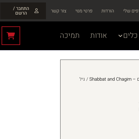
התחבר /
פים שלי
הורדות
פרטי מנוי
צור קשר
הרשם
כלים
אודות
תמיכה
Shabbat
/ גיל