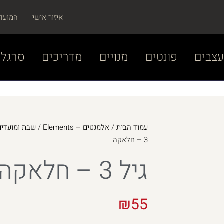
איזור אישי
המועד
צבים
פונטים
מנויים
מדריכים
סרגל 
עמוד הבית
/
אלמנטים – Elements
/
שבת ומועדים –  and Chagim
3 – חלאקה
גיל 3 – חלאקה
₪
55