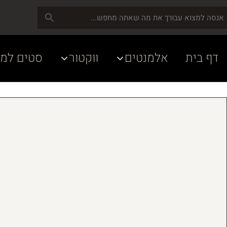
דף בית
אלמנטים
ווקטור
סטים למע