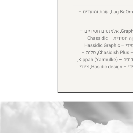
,
שבת ומועדים –
,
אלמנטים חסידיים –
גרפיקה חסידית – Chassidic
חומר גרפי חסידי – Hassidic Graphic
Cha
,
טלית –
יפה – Kippah (Yarmulke)
,
Hasidic de
,
ציורי