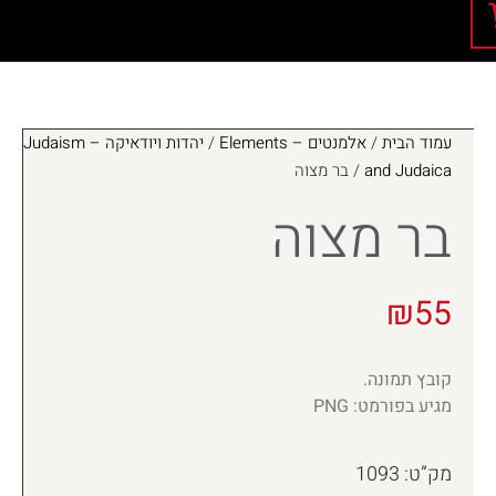
עמוד הבית
/
אלמנטים – Elements
/
יהדות ויודאיקה – Judaism
and Judaica
/ בר מצוה
בר מצוה
₪
55
קובץ תמונה.
מגיע בפורמט: PNG
מק”ט: 1093