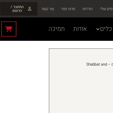
התחבר /
פים שלי
הורדות
פרטי מנוי
צור קשר
הרשם
כלים
אודות
תמיכה
שבת ומועדים – Shabbat and