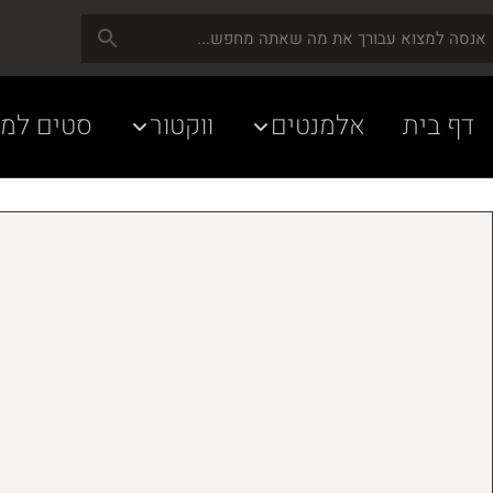
דף בית
אלמנטים
ווקטור
סטים למע