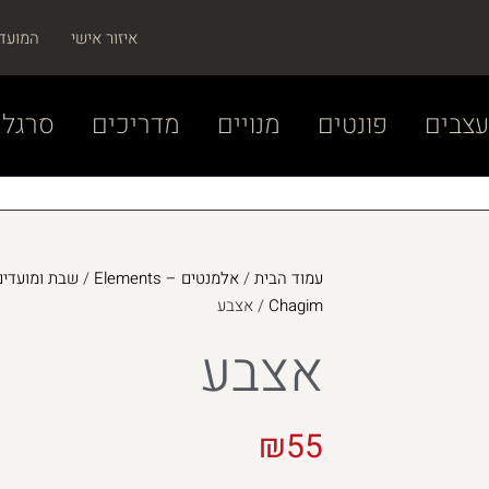
איזור אישי
המועד
צבים
פונטים
מנויים
מדריכים
סרגל 
עמוד הבית
/
אלמנטים – Elements
/
Chagim
/ אצבע
אצבע
₪
55