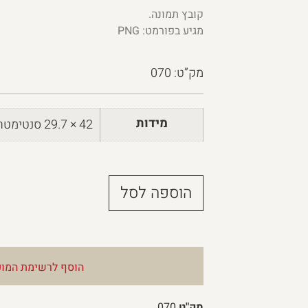
קובץ תמונה.
מגיע בפורמט: PNG
מק”ט: 070
מידות
42 × 29.7 סנטימטרים
הוספה לסל
הוסף לרשימת המוע
מק"ט
070