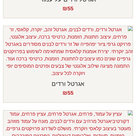
₪
55
אגרטל ורדים
₪
55