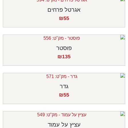
אגרטל פרחים
₪
55
פוסטר
₪
135
גדר
₪
55
עציץ על עמוד