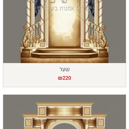
שער
₪
220