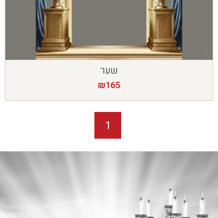
שער
₪
165
1