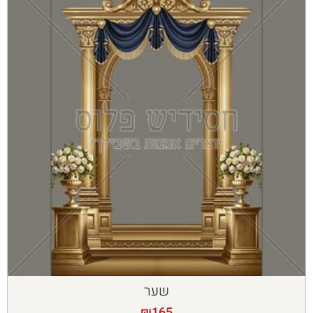
שער
₪
165