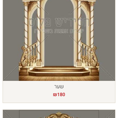
שער
₪
180