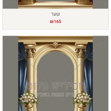
שער
₪
165