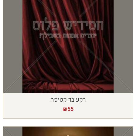
רקע בד קטיפה
₪
55