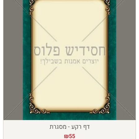
דף רקע - מסגרת
₪
55