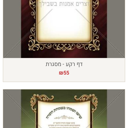
דף רקע - מסגרת
₪
55