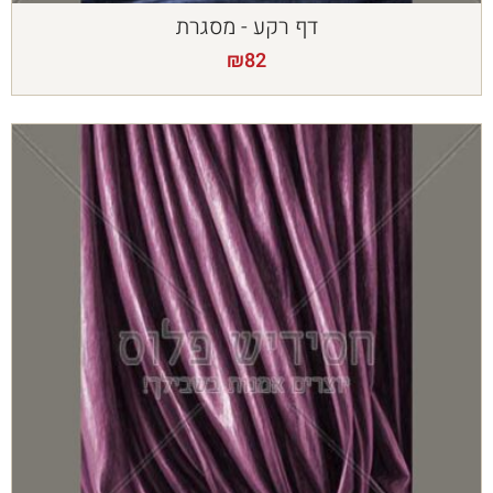
דף רקע - מסגרת
₪
82