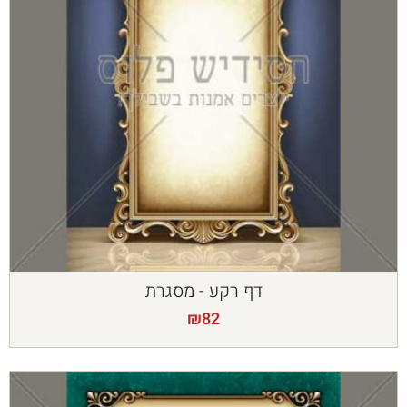
דף רקע - מסגרת
₪
82