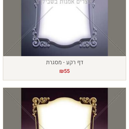
דף רקע - מסגרת
₪
55