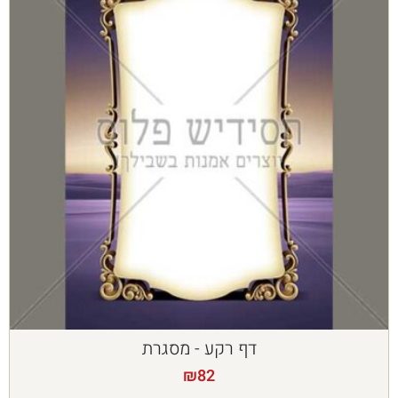
דף רקע - מסגרת
₪
82