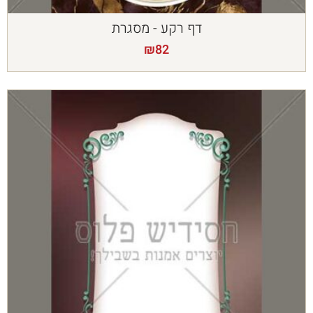
דף רקע - מסגרת
₪
82