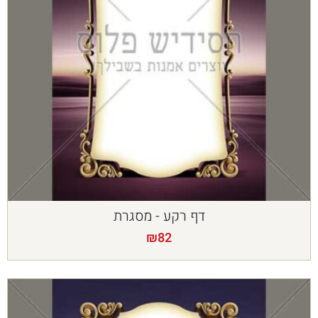
דף רקע - מסגרת
₪
82