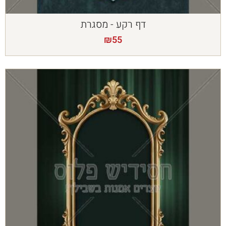
דף רקע - מסגרת
₪
55