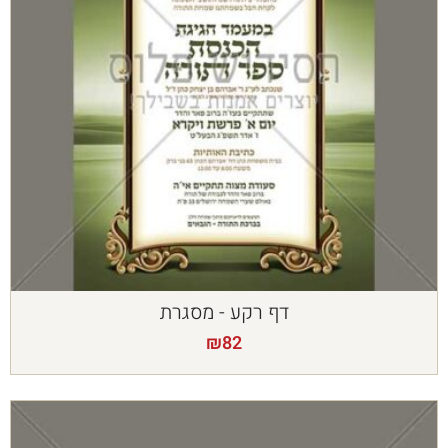
דף רקע - מסגרת
₪
82