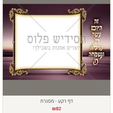
דף רקע - מסגרת
₪
82