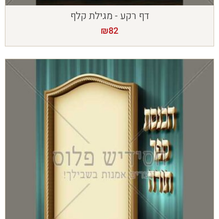
דף רקע - מגילת קלף
₪
82