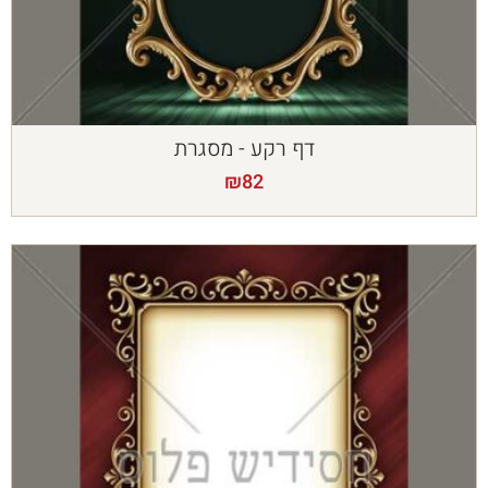
דף רקע - מסגרת
₪
82