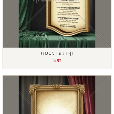
דף רקע - מסגרת
₪
82