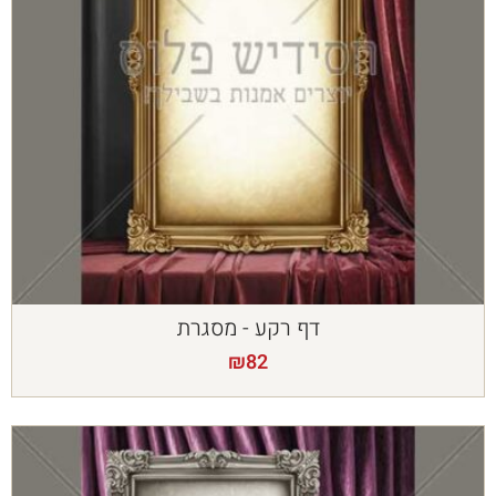
דף רקע - מסגרת
₪
82