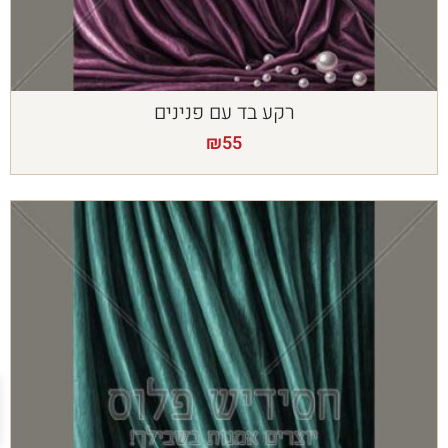
רקע בד עם פנינים
₪
55