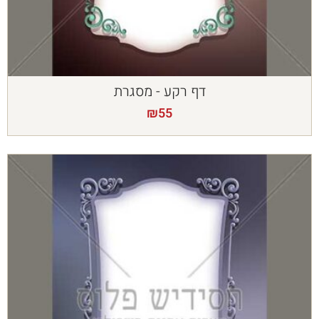
דף רקע - מסגרת
₪
55