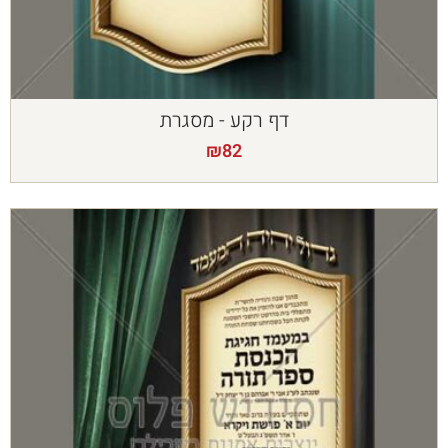
דף רקע - מסגרת
₪
82