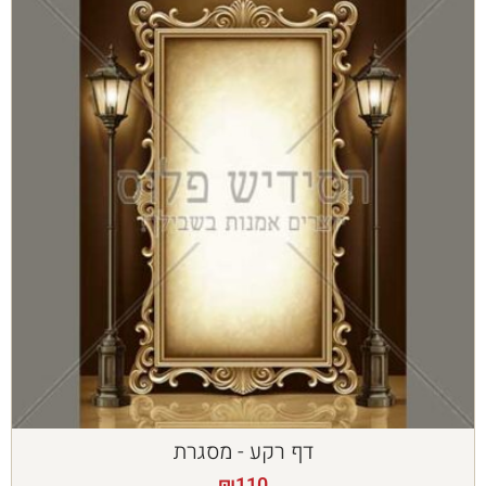
דף רקע - מסגרת
₪
110