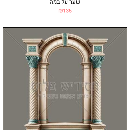
שער על במה
₪
135