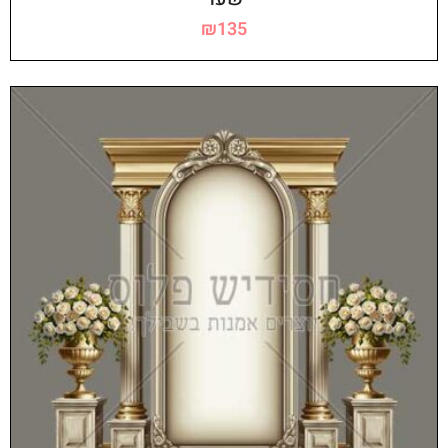
₪
135