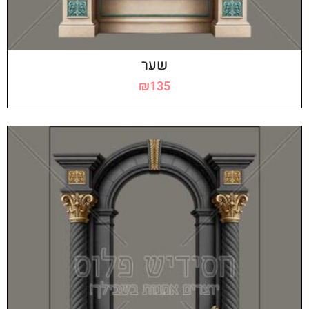
שער
₪
135