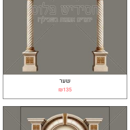
שער
₪
135