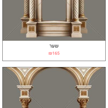
שער
₪
165