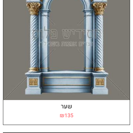
שער
₪
135