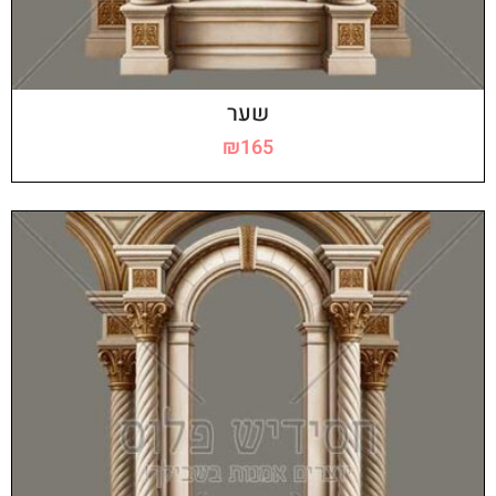
שער
₪
165