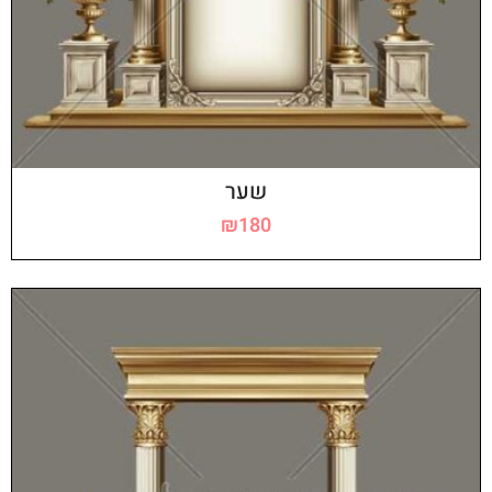
שער
₪
180