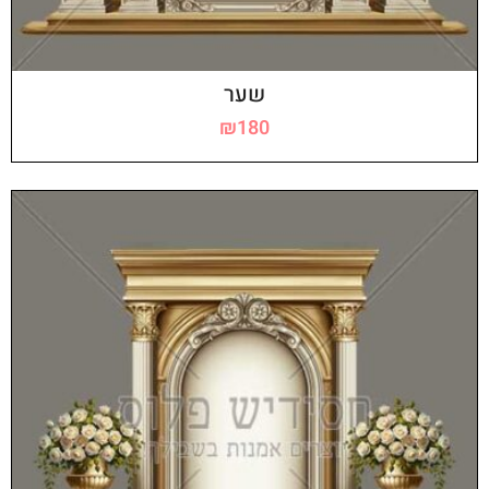
שער
₪
180