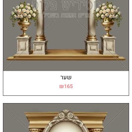
שער
₪
165