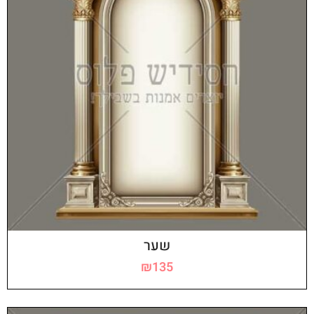
שער
₪
135