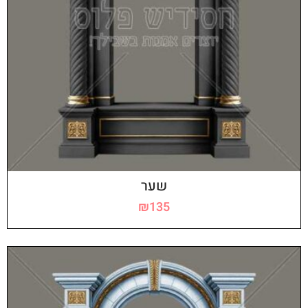
שער
₪
135