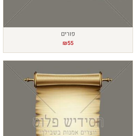
פורים
₪
55