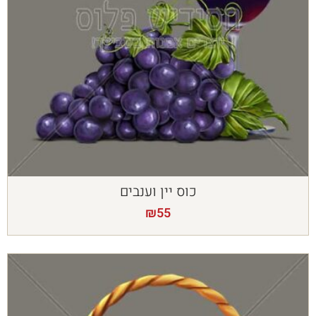
כוס יין וענבים
₪
55