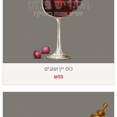
כוס יין וענבים
₪
55