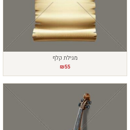
מגילת קלף
₪
55