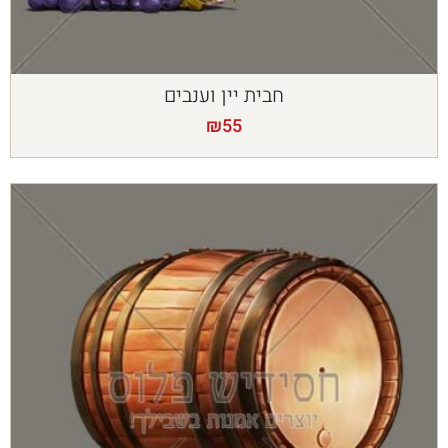
חבית יין וענבים
₪
55