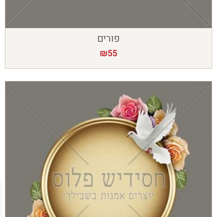
פורים
₪
55