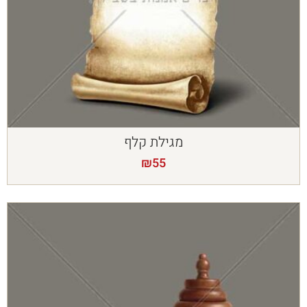
מגילת קלף
₪
55