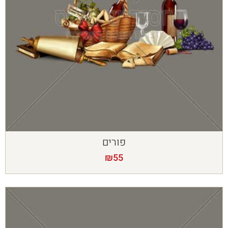
פורים
₪
55