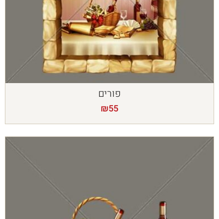
פורים
₪
55