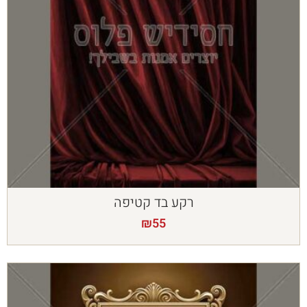
רקע בד קטיפה
₪
55