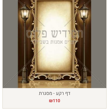
דף רקע - מסגרת
₪
110