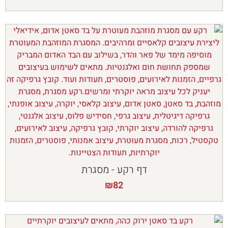
דף רקע - מסגרת
₪
82