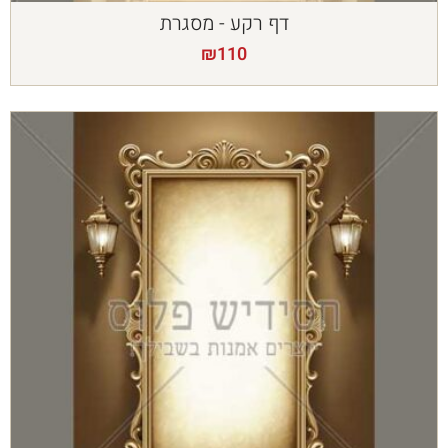
דף רקע - מסגרת
₪
110