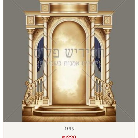
שער
₪
220