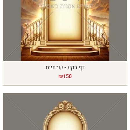
דף רקע - שבועות
₪
150