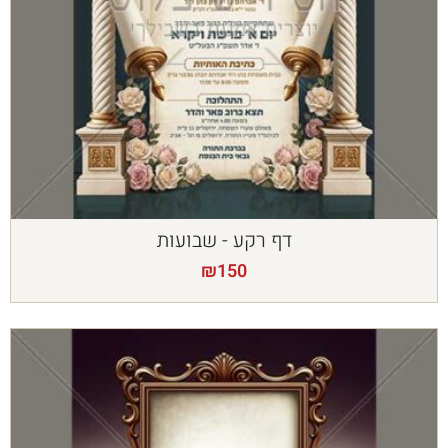
דף רקע - שבועות
₪
150