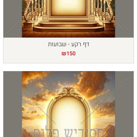
דף רקע - שבועות
₪
150