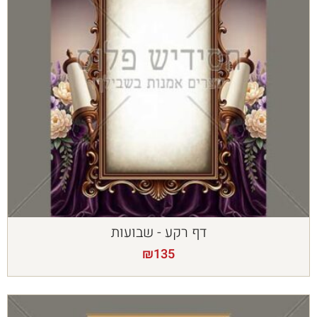
דף רקע - שבועות
₪
135