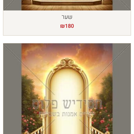
שער
₪
180