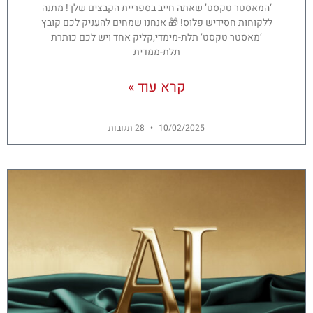
‘המאסטר טקסט’ שאתה חייב בספריית הקבצים שלך! מתנה
ללקוחות חסידיש פלוס! 🎁 אנחנו שמחים להעניק לכם קובץ
‘מאסטר טקסט’ תלת-מימדי,קליק אחד ויש לכם כותרת
תלת-ממדית
קרא עוד »
10/02/2025
28 תגובות